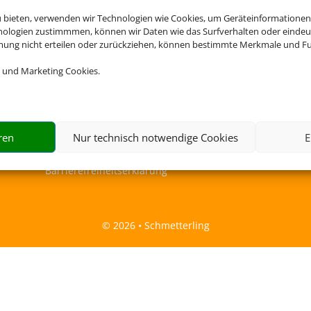
u bieten, verwenden wir Technologien wie Cookies, um Geräteinformationen
nologien zustimmmen, können wir Daten wie das Surfverhalten oder eindeut
mmung nicht erteilen oder zurückziehen, können bestimmte Merkmale und Fu
 und Marketing Cookies.
Rechtliche Informationen
ren
Nur technisch notwendige Cookies
E
Impressum
|
Datenschutzerklärung
|
Online Check-In
|
Barrierefreiheitserklärung
©
2026 • Schmetterling