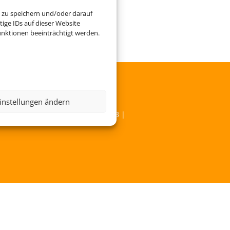
 zu speichern und/oder darauf
ige IDs auf dieser Website
nktionen beeinträchtigt werden.
instellungen ändern
Service
|
Blacklisted Airlines
|
AGB
|